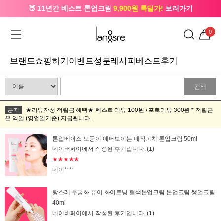
🍑 11년간 베스트 톤업크림
9,900원 톡딜가!
보러가기
🔔 카카오로 가입 시
5,000원
+ 앱 설치 시
1,000원
즉시할인
0
브랜드
쇼핑하기
이벤트
성분레시피
베스트후기
검색
공지
★리뷰작성 적립금 혜택★ 텍스트 리뷰 100원 / 포토리뷰 300원 * 적립금
은 익일 (영업일기준) 지급됩니다.
톤업베이스 모공이 예뻐보이는 매직피치 톤업크림 50ml
네이버페이에서 작성된 후기입니다.
(1)
★★★★★
네이****
랑스레 무궁화 퓨어 화이트닝 혈색톤업크림 톤업크림 쌩얼크림
40ml
네이버페이에서 작성된 후기입니다.
(1)