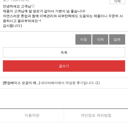
랑스* | 2025-12-15
삭제
안녕하세요 고객님♡
제품이 고객님께 잘 맞은거 같아서 기분이 넘 좋습니다!
자연스러운 톤업과 함께 미백관리와 피부탄력에도 도움되는 제품이니 꾸준히 사
용하시고 꿀피부되세요~!
감사합니다:)
수정
삭제
답변
목록
글쓰기
[톤업베이스 모공이 예...]
네이버페이에서 작성된 후기입니다. (1)
이용약관
개인정보 처리방침