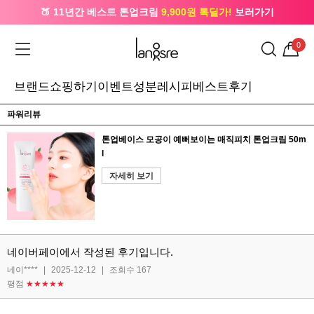
🍑 11년간 베스트 톤업크림
9,900원 톡딜가!
보러가기
🔔 카카오로 가입 시
5,000원
+ 앱 설치 시
1,000원
즉시할인
0
브랜드
쇼핑하기
이벤트
성분레시피
베스트후기
파워리뷰
톤업베이스 모공이 예뻐보이는 매직피치 톤업크림 50m
l
자세히 보기
네이버페이에서 작성된 후기입니다.
네이****
|
2025-12-12
|
조회수 167
평점
★★★★★