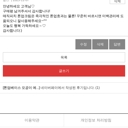
랑스* | 2025-11-07
삭제
안녕하세요 고객님♡
구매평 남겨주셔서 감사합니다!
매직피치 톤업크림은 즉각적인 톤업효과는 물론! 꾸준히 바르시면 미백관리에 도
움되오니 잘사용해주세요~^^
오늘도 행복 가득하세요～♡
감사합니다:)
수정
삭제
답변
목록
글쓰기
[톤업베이스 모공이 예...]
네이버페이에서 작성된 후기입니다. (1)
이용약관
개인정보 처리방침