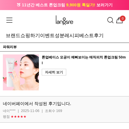
🍑 11년간 베스트 톤업크림
9,900원 톡딜가!
보러가기
🔔 카카오로 가입 시
5,000원
+ 앱 설치 시
1,000원
즉시할인
0
브랜드
쇼핑하기
이벤트
성분레시피
베스트후기
파워리뷰
톤업베이스 모공이 예뻐보이는 매직피치 톤업크림 50m
l
자세히 보기
네이버페이에서 작성된 후기입니다.
네이****
|
2025-11-06
|
조회수 169
평점
★★★★★