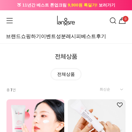
🍑 11년간 베스트 톤업크림
9,900원 톡딜가!
보러가기
🔔 카카오로 가입 시
5,000원
+ 앱 설치 시
1,000원
즉시할인
0
브랜드
쇼핑하기
이벤트
성분레시피
베스트후기
전체상품
전체상품
총
7
건