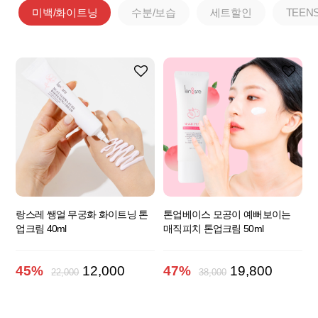
미백/화이트닝
수분/보습
세트할인
TEEN
랑스레 쌩얼 무궁화 화이트닝 톤
톤업베이스 모공이 예뻐보이는
업크림 40ml
매직피치 톤업크림 50ml
45%
12,000
47%
19,800
22,000
38,000