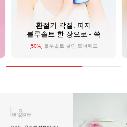
환절기 각질, 피지
블루솔트 한 장으로~ 쓱
[50%]
블루솔트 쿨링 토너패드