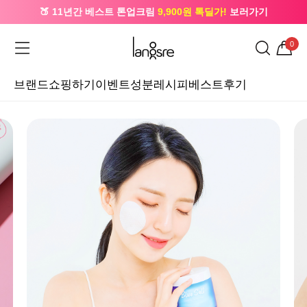
🍑 11년간 베스트 톤업크림
9,900원 톡딜가!
보러가기
🔔 카카오로 가입 시
5,000원
+ 앱 설치 시
1,000원
즉시할인
0
브랜드
쇼핑하기
이벤트
성분레시피
베스트후기