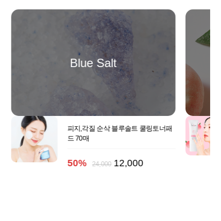
Blue Salt
피지,각질 순삭 블루솔트 쿨링토너패
드 70매
50%
12,000
24,000