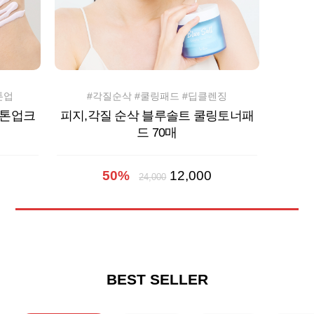
톤업
#각질순삭 #쿨링패드 #딥클렌징
 톤업크
피지,각질 순삭 블루솔트 쿨링토너패
드 70매
50%
12,000
24,000
BEST SELLER