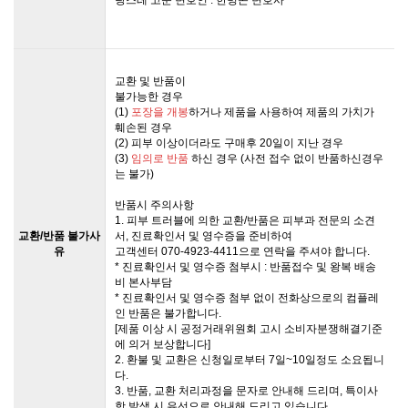
교환 및 반품이
불가능한 경우
(1)
포장을 개봉
하거나 제품을 사용하여 제품의 가치가
훼손된 경우
(2) 피부 이상이더라도 구매후 20일이 지난 경우
(3)
임의로 반품
하신 경우 (사전 접수 없이 반품하신경우
는 불가)
반품시 주의사항
1. 피부 트러블에 의한 교환/반품은 피부과 전문의 소견
교환/반품 불가사
서, 진료확인서 및 영수증을 준비하여
유
고객센터 070-4923-4411으로 연락을 주셔야 합니다.
* 진료확인서 및 영수증 첨부시 : 반품접수 및 왕복 배송
비 본사부담
* 진료확인서 및 영수증 첨부 없이 전화상으로의 컴플레
인 반품은 불가합니다.
[제품 이상 시 공정거래위원회 고시 소비자분쟁해결기준
에 의거 보상합니다]
2. 환불 및 교환은 신청일로부터 7일~10일정도 소요됩니
다.
3. 반품, 교환 처리과정을 문자로 안내해 드리며, 특이사
항 발생 시 유선으로 안내해 드리고 있습니다.