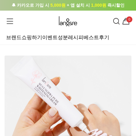
🔔 카카오로 가입 시
5,000원
+ 앱 설치 시
1,000원
즉시할인
0
브랜드
쇼핑하기
이벤트
성분레시피
베스트후기