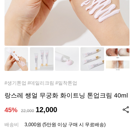
#생기톤업 #데일리크림 #밀착톤업
랑스레 쌩얼 무궁화 화이트닝 톤업크림 40ml
12,000
45%
22,000
배송비
3,000원 (5만원 이상 구매 시 무료배송)