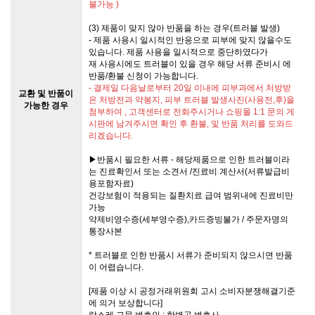
불가능 )
(3) 제품이 맞지 않아 반품을 하는 경우(트러블 발생)
- 제품 사용시 일시적인 반응으로 피부에 맞지 않을수도
있습니다. 제품 사용을 일시적으로 중단하였다가
재 사용시에도 트러블이 있을 경우 해당 서류 준비시 에
반품/환불 신청이 가능합니다.
- 결제일 다음날로부터 20일 이내에 피부과에서 처방받
교환 및 반품이
은 처방전과 약봉지, 피부 트러블 발생사진(사용전,후)을
가능한 경우
첨부하여 , 고객센터로 전화주시거나 쇼핑몰 1:1 문의 게
시판에 남겨주시면 확인 후 환불, 및 반품 처리를 도와드
리겠습니다.
▶반품시 필요한 서류 - 해당제품으로 인한 트러블이라
는 진료확인서 또는 소견서 /진료비 계산서(서류발급비
용포함자료)
건강보험이 적용되는 질환치료 급여 범위내에 진료비만
가능
약제비영수증(세부영수증),카드증빙불가 / 주문자명의
통장사본
* 트러블로 인한 반품시 서류가 준비되지 않으시면 반품
이 어렵습니다.
[제품 이상 시 공정거래위원회 고시 소비자분쟁해결기준
에 의거 보상합니다]
랑스레 고문 변호인 : 한병곤 변호사