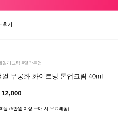
트후기
#데일리크림 #밀착톤업
얼 무궁화 화이트닝 톤업크림 40ml
12,000
000원 (5만원 이상 구매 시 무료배송)