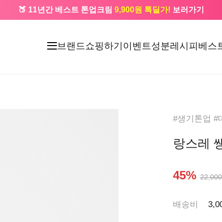
🍑 11년간 베스트 톤업크림
9,900원 톡딜가!
보러가기
🔔 카카오로 가입 시
5,000원
+ 앱 설치 시
1,000원
즉시할인
브랜드
쇼핑하기
이벤트
성분레시피
베스
#생기톤업 
랑스레 쌩
45%
22,000
배송비
3,