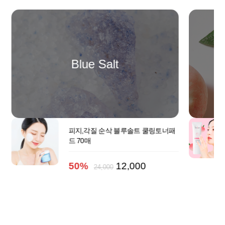
Blue Salt
피지,각질 순삭 블루솔트 쿨링토너패
드 70매
50%
12,000
24,000