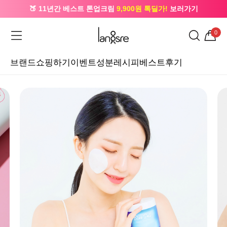
🍑 11년간 베스트 톤업크림
9,900원 톡딜가!
보러가기
🔔 카카오로 가입 시
5,000원
+ 앱 설치 시
1,000원
즉시할인
0
브랜드
쇼핑하기
이벤트
성분레시피
베스트후기