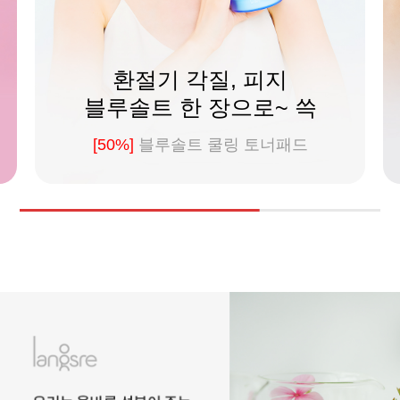
환절기 각질, 피지
블루솔트 한 장으로~ 쓱
[50%]
블루솔트 쿨링 토너패드