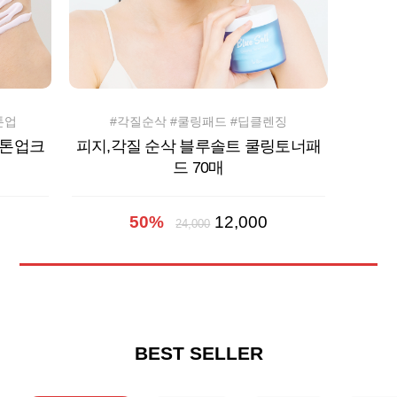
톤업
#각질순삭 #쿨링패드 #딥클렌징
 톤업크
피지,각질 순삭 블루솔트 쿨링토너패
드 70매
50%
12,000
24,000
BEST SELLER