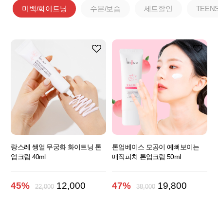
미백/화이트닝
수분/보습
세트할인
TEEN
랑스레 쌩얼 무궁화 화이트닝 톤
톤업베이스 모공이 예뻐보이는
업크림 40ml
매직피치 톤업크림 50ml
45%
12,000
47%
19,800
22,000
38,000