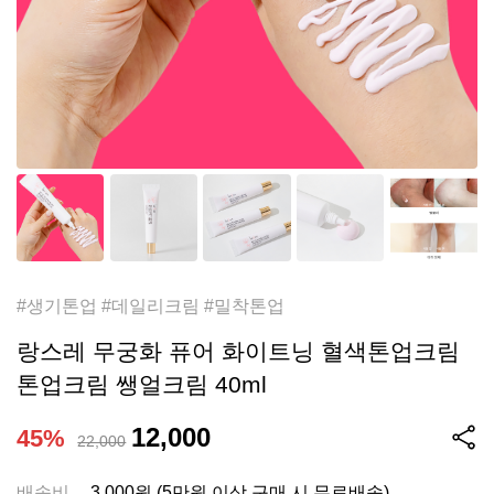
#생기톤업 #데일리크림 #밀착톤업
랑스레 무궁화 퓨어 화이트닝 혈색톤업크림
톤업크림 쌩얼크림 40ml
12,000
45%
22,000
배송비
3,000원 (5만원 이상 구매 시 무료배송)