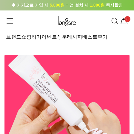
🔔 카카오로 가입 시
5,000원
+ 앱 설치 시
1,000원
즉시할인
0
브랜드
쇼핑하기
이벤트
성분레시피
베스트후기