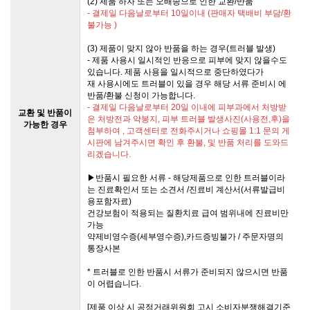
(2) 제품 하자 또는 오배송으로 인한 교환/반품
- 결제일 다음날로부터 10일이내 (판매자 택배비 부담/환
불가능 )
(3) 제품이 맞지 않아 반품을 하는 경우(트러블 발생)
- 제품 사용시 일시적인 반응으로 피부에 맞지 않을수도
있습니다. 제품 사용을 일시적으로 중단하였다가
재 사용시에도 트러블이 있을 경우 해당 서류 준비시 에
반품/환불 신청이 가능합니다.
- 결제일 다음날로부터 20일 이내에 피부과에서 처방받
교환 및 반품이
은 처방전과 약봉지, 피부 트러블 발생사진(사용전,후)을
가능한 경우
첨부하여 , 고객센터로 전화주시거나 쇼핑몰 1:1 문의 게
시판에 남겨주시면 확인 후 환불, 및 반품 처리를 도와드
리겠습니다.
▶반품시 필요한 서류 - 해당제품으로 인한 트러블이라
는 진료확인서 또는 소견서 /진료비 계산서(서류발급비
용포함자료)
건강보험이 적용되는 질환치료 급여 범위내에 진료비만
가능
약제비영수증(세부영수증),카드증빙불가 / 주문자명의
통장사본
* 트러블로 인한 반품시 서류가 준비되지 않으시면 반품
이 어렵습니다.
[제품 이상 시 공정거래위원회 고시 소비자분쟁해결기준