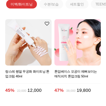
미백/화이트닝
수분/보습
세트할인
TEEN
랑스레 쌩얼 무궁화 화이트닝 톤
톤업베이스 모공이 예뻐보이는
업크림 40ml
매직피치 톤업크림 50ml
45%
12,000
47%
19,800
22,000
38,000