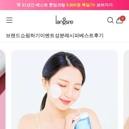
🍑 11년간 베스트 톤업크림
9,900원 톡딜가!
보러가기
🔔 카카오로 가입 시
5,000원
+ 앱 설치 시
1,000원
즉시할인
0
브랜드
쇼핑하기
이벤트
성분레시피
베스트후기