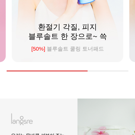
환절기 각질, 피지
블루솔트 한 장으로~ 쓱
[50%]
블루솔트 쿨링 토너패드