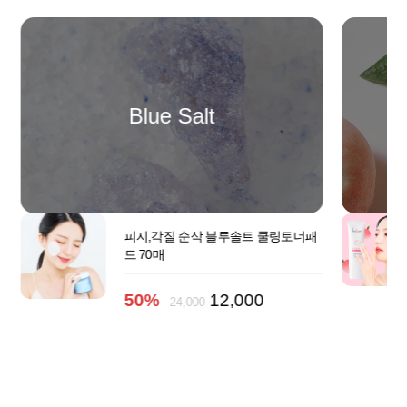
Blue Salt
피지,각질 순삭 블루솔트 쿨링토너패
드 70매
50%
12,000
24,000