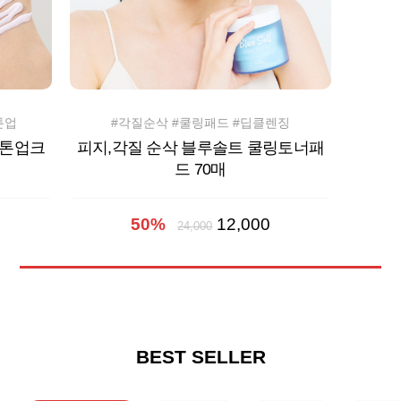
톤업
#각질순삭 #쿨링패드 #딥클렌징
 톤업크
피지,각질 순삭 블루솔트 쿨링토너패
드 70매
50%
12,000
24,000
BEST SELLER