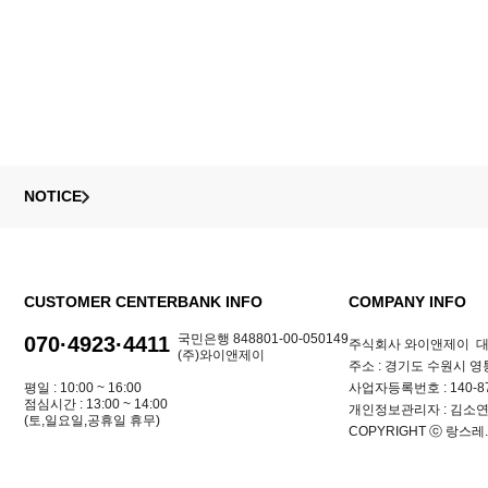
NOTICE
CUSTOMER CENTER
BANK INFO
COMPANY INFO
국민은행 848801-00-050149
070·4923·4411
주식회사 와이앤제이
대
(주)와이앤제이
주소 : 경기도 수원시 영통
평일 : 10:00 ~ 16:00
사업자등록번호 : 140-87
점심시간 : 13:00 ~ 14:00
개인정보관리자 : 김소
(토,일요일,공휴일 휴무)
COPYRIGHT ⓒ 랑스레. 