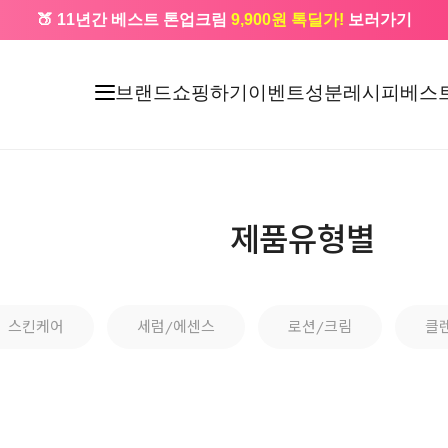
🍑 11년간 베스트 톤업크림
9,900원 톡딜가!
보러가기
🔔 카카오로 가입 시
5,000원
+ 앱 설치 시
1,000원
즉시할인
브랜드
쇼핑하기
이벤트
성분레시피
베스
제품유형별
스킨케어
세럼/에센스
로션/크림
클