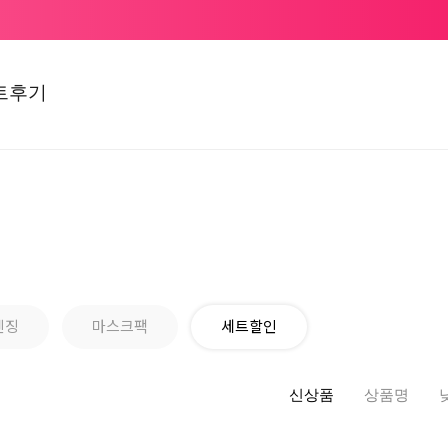
트후기
렌징
마스크팩
세트할인
신상품
상품명