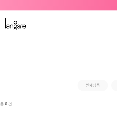
전체상품
총
0
건