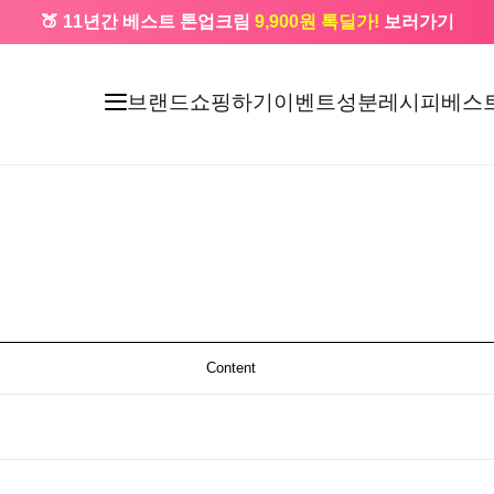
🍑 11년간 베스트 톤업크림
9,900원 톡딜가!
보러가기
🔔 카카오로 가입 시
5,000원
+ 앱 설치 시
1,000원
즉시할인
브랜드
쇼핑하기
이벤트
성분레시피
베스
Content