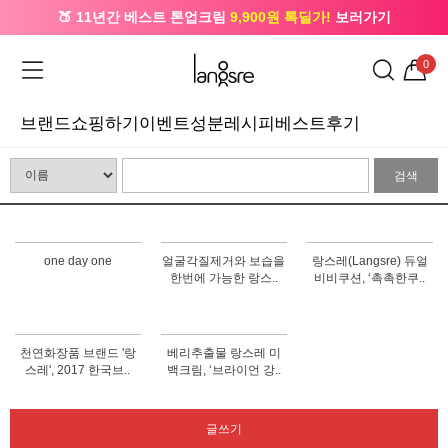
🍑 11년간 베스트 톤업크림
9,900원 톡딜가!
보러가기
🔔 카카오로 가입 시
5,000원
+ 앱 설치 시
1,000원
즉시할인
0
브랜드
쇼핑하기
이벤트
성분레시피
베스트후기
검색
one day one
얼굴각질제거와 보습을
랑스레(Langsre) 듀얼
한번에 가능한 랑스..
비비쿠션, ‘촉촉한쿠..
천연화장품 브랜드 '랑
베리추출물 랑스레 미
스레', 2017 한국브..
백크림, ‘브라이언 강..
글쓰기