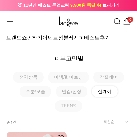
🍑 11년간 베스트 톤업크림
9,900원 톡딜가!
보러가기
🔔 카카오로 가입 시
5,000원
+ 앱 설치 시
1,000원
즉시할인
0
브랜드
쇼핑하기
이벤트
성분레시피
베스트후기
피부고민별
전체상품
미백/화이트닝
각질케어
수분/보습
민감/진정
선케어
TEENS
총
1
건