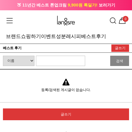
🍑 11년간 베스트 톤업크림
9,900원 톡딜가!
보러가기
🔔 카카오로 가입 시
5,000원
+ 앱 설치 시
1,000원
즉시할인
0
브랜드
쇼핑하기
이벤트
성분레시피
베스트후기
베스트 후기
글쓰기
검색
등록/검색된 게시글이 없습니다.
글쓰기