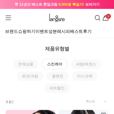
🍑 11년간 베스트 톤업크림
9,900원 톡딜가!
보러가기
🔔 카카오로 가입 시
5,000원
+ 앱 설치 시
1,000원
즉시할인
0
브랜드
쇼핑하기
이벤트
성분레시피
베스트후기
제품유형별
전체상품
스킨케어
세럼/에센스
로션/크림
클렌징
마스크팩
세트할인
총
2
건