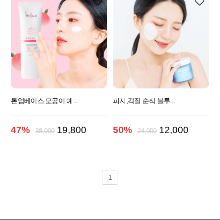
톤업베이스 모공이 예...
피지,각질 순삭 블루...
47%
19,800
50%
12,000
38,000
24,000
1